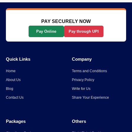
की कहानी
Read More
→
PAY SECURELY NOW
Pay Online
Pay through UPI
कुंभ मेला टेंट बुकिंग: कुंभ मेला 2025 में
अपना आवास बुक करें
Quick Links
Company
Read More
→
Home
Terms and Conditions
Uttarakhand: ओल्ड लिपुपास से
About Us
Privacy Policy
कैलाश पर्वत के दर्शन को केंद्र की
Blog
Write for Us
मंजूरी, 15 सितंबर से श्रद्धालु कर सकेंगे
Contact Us
Share Your Experience
दर्शन
Read More
→
Packages
Others
Uttarakhand: ओल्ड लिपुपास से