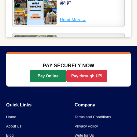
होते हैं?
Read More
→
अमरनाथ यात्रा 2025: अमरनाथ यात्रा
की कहानी
Read More
→
PAY SECURELY NOW
Pay Online
Pay through UPI
कुंभ मेला टेंट बुकिंग: कुंभ मेला 2025 में
अपना आवास बुक करें
Quick Links
Company
Read More
→
Home
Terms and Conditions
Uttarakhand: ओल्ड लिपुपास से
About Us
Privacy Policy
कैलाश पर्वत के दर्शन को केंद्र की
Blog
Write for Us