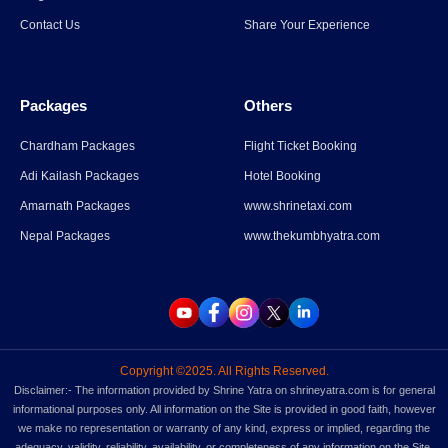
मंजूरी, 15 सितंबर से श्रद्धालु कर सकेंगे
Contact Us
Share Your Experience
दर्शन
Read More
→
Packages
Others
Uttarakhand: ओल्ड लिपुपास से
कैलाश पर्वत के दर्शन को केंद्र की
Chardham Packages
Flight Ticket Booking
मंजूरी, 15 सितंबर से श्रद्धालु कर सकेंगे
Adi Kailash Packages
Hotel Booking
दर्शन
Amarnath Packages
www.shrinetaxi.com
Read More
→
Nepal Packages
www.thekumbhyatra.com
Copyright ©2025. All Rights Reserved.
Disclaimer:- The information provided by Shrine Yatra on shrineyatra.com is for general
informational purposes only. All information on the Site is provided in good faith, however
we make no representation or warranty of any kind, express or implied, regarding the
adequacy, validity, reliability, availability, or completeness of any information on the Site.