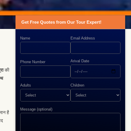
Get Free Quotes from Our Tour Expert!
Name
Email Address
Arival Date
Phone Number
्रा
की
ाथ
Adults
Children
Message (optional)
मान है
ाद