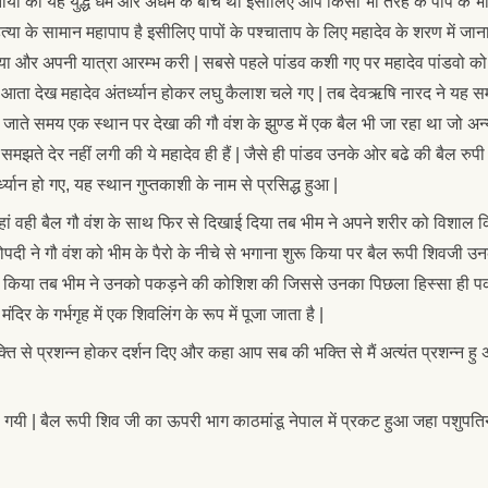
 समझाया की यह युद्ध धर्म और अधर्म के बीच था इसीलिए आप किसी भी तरह के पाप के भ
 हत्या के सामान महापाप है इसीलिए पापों के पश्चाताप के लिए महादेव के शरण में जान
ा दिया और अपनी यात्रा आरम्भ करी | सबसे पहले पांडव कशी गए पर महादेव पांडवो को
 आता देख महादेव अंतर्ध्यान होकर लघु कैलाश चले गए | तब देवऋषि नारद ने यह स
ाते समय एक स्थान पर देखा की गौ वंश के झुण्ड में एक बैल भी जा रहा था जो अन्
े देर नहीं लगी की ये महादेव ही हैं | जैसे ही पांडव उनके ओर बढे की बैल रुपी
यान हो गए, यह स्थान गुप्तकाशी के नाम से प्रसिद्ध हुआ |
े वहां वही बैल गौ वंश के साथ फिर से दिखाई दिया तब भीम ने अपने शरीर को विशाल 
पदी ने गौ वंश को भीम के पैरो के नीचे से भगाना शुरू किया पर बैल रूपी शिवजी उन
ा शुरू किया तब भीम ने उनको पकड़ने की कोशिश की जिससे उनका पिछला हिस्सा ही पक
े गर्भगृह में एक शिवलिंग के रूप में पूजा जाता है |
ति से प्रशन्न होकर दर्शन दिए और कहा आप सब की भक्ति से मैं अत्यंत प्रशन्न हु अ
ी गयी | बैल रूपी शिव जी का ऊपरी भाग काठमांडू नेपाल में प्रकट हुआ जहा पशुपत