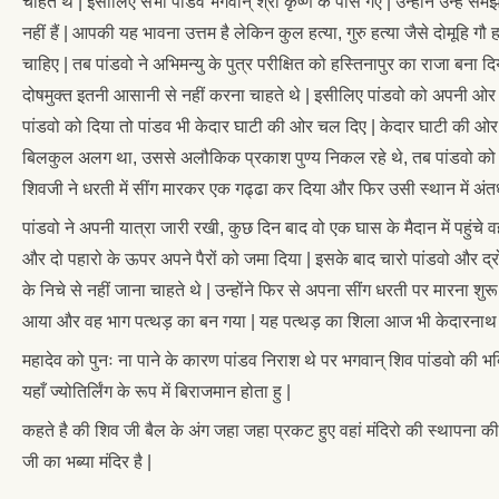
चाहते थे | इसीलिए सभी पांडव भगवान् श्री कृष्ण के पास गए | उन्होंने उन्हें
नहीं हैं | आपकी यह भावना उत्तम है लेकिन कुल हत्या, गुरु हत्या जैसे दोमूहि गौ
चाहिए | तब पांडवो ने अभिमन्यु के पुत्र परीक्षित को हस्तिनापुर का राजा बन
दोषमुक्त इतनी आसानी से नहीं करना चाहते थे | इसीलिए पांडवो को अपनी ओर
पांडवो को दिया तो पांडव भी केदार घाटी की ओर चल दिए | केदार घाटी की ओर ज
बिलकुल अलग था, उससे अलौकिक प्रकाश पुण्य निकल रहे थे, तब पांडवो को समझत
शिवजी ने धरती में सींग मारकर एक गढ्ढा कर दिया और फिर उसी स्थान में अंतर्ध्
पांडवो ने अपनी यात्रा जारी रखी, कुछ दिन बाद वो एक घास के मैदान में पहुंच
और दो पहारो के ऊपर अपने पैरों को जमा दिया | इसके बाद चारो पांडवो और द्रो
के निचे से नहीं जाना चाहते थे | उन्होंने फिर से अपना सींग धरती पर मारन
आया और वह भाग पत्थड़ का बन गया | यह पत्थड़ का शिला आज भी केदारनाथ मंदिर क
महादेव को पुनः ना पाने के कारण पांडव निराश थे पर भगवान् शिव पांडवो की भक्
यहाँ ज्योतिर्लिंग के रूप में बिराजमान होता हु |
कहते है की शिव जी बैल के अंग जहा जहा प्रकट हुए वहां मंदिरो की स्थापना क
जी का भब्या मंदिर है |