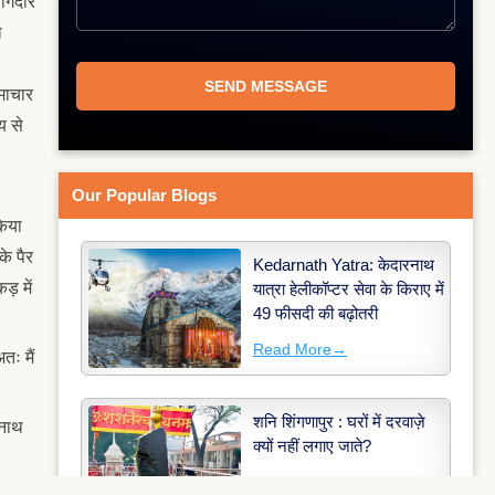
ागिदार
ा
माचार
य से
Our Popular Blogs
किया
के पैर
Kedarnath Yatra: केदारनाथ
ड़ में
यात्रा हेलीकॉप्टर सेवा के किराए में
49 फीसदी की बढ़ोतरी
Read More
→
तः मैं
शनि शिंगणापुर : घरों में दरवाज़े
िनाथ
क्यों नहीं लगाए जाते?