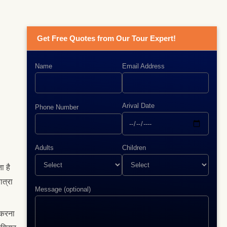
Get Free Quotes from Our Tour Expert!
Name
Email Address
Arival Date
Phone Number
Adults
Children
ा है
त्रा
Message (optional)
ो करना