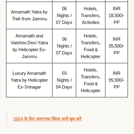
06
Hotels,
INR
Amarnath Yatra by
Nights /
Transfers,
18,500/-
Trek from Jammu
07 Days
Activities
PP
Amarnath and
Hotels,
06
INR
Vaishno Devi Yatra
Transfers,
Nights /
35,500/-
by Helicopter Ex-
Food &
07 Days
PP
Jammu
Helicopter
Hotels,
Luxury Amarnath
03
INR
Transfers,
Yatra by Helicopter
Nights /
95,500/-
Food &
Ex-Srinagar
04 Days
PP
Helicopter
2024 के लिए अमरनाथ पैकेज अभी बुक करें