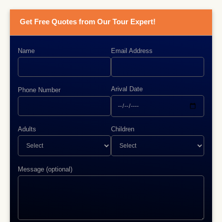
Get Free Quotes from Our Tour Expert!
Name
Email Address
Arival Date
Phone Number
Adults
Children
Message (optional)