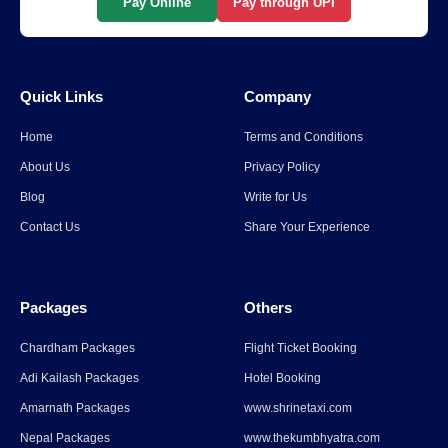
Pay Online
Pay through UPI
कुंभ मेला टेंट बुकिंग: कुंभ मेला 2025 में
अपना आवास बुक करें
Quick Links
Company
Read More
→
Home
Terms and Conditions
Uttarakhand: ओल्ड लिपुपास से
About Us
Privacy Policy
कैलाश पर्वत के दर्शन को केंद्र की
Blog
Write for Us
मंजूरी, 15 सितंबर से श्रद्धालु कर सकेंगे
Contact Us
Share Your Experience
दर्शन
Read More
→
Packages
Others
Uttarakhand: ओल्ड लिपुपास से
कैलाश पर्वत के दर्शन को केंद्र की
Chardham Packages
Flight Ticket Booking
मंजूरी, 15 सितंबर से श्रद्धालु कर सकेंगे
Adi Kailash Packages
Hotel Booking
दर्शन
Amarnath Packages
www.shrinetaxi.com
Read More
→
Nepal Packages
www.thekumbhyatra.com