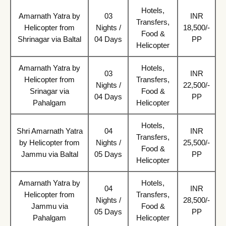
Hotels,
Amarnath Yatra by
03
INR
Transfers,
Helicopter from
Nights /
18,500/-
Food &
Shrinagar via Baltal
04 Days
PP
Helicopter
Amarnath Yatra by
Hotels,
03
INR
Helicopter from
Transfers,
Nights /
22,500/-
Srinagar via
Food &
04 Days
PP
Pahalgam
Helicopter
Hotels,
Shri Amarnath Yatra
04
INR
Transfers,
by Helicopter from
Nights /
25,500/-
Food &
Jammu via Baltal
05 Days
PP
Helicopter
Amarnath Yatra by
Hotels,
04
INR
Helicopter from
Transfers,
Nights /
28,500/-
Jammu via
Food &
05 Days
PP
Pahalgam
Helicopter